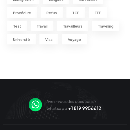
Procédure
Refus
TCF
TEF
Test
Travail
Travailleurs
Traveling
Universté
Visa
Voyage
Avez-vous des questions ?
+1 819 9956612
whatsapp