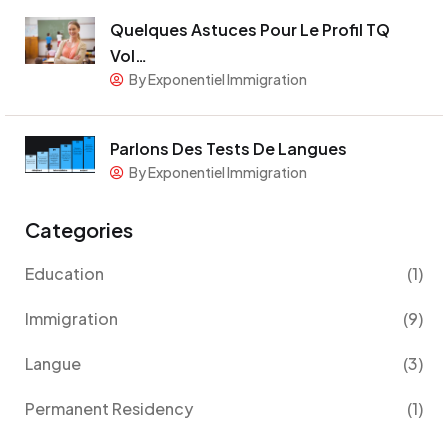
Quelques Astuces Pour Le Profil TQ
Vol…
By Exponentiel Immigration
Parlons Des Tests De Langues
By Exponentiel Immigration
Categories
Education
(1)
Immigration
(9)
Langue
(3)
Permanent Residency
(1)